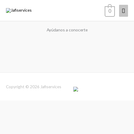
Ir
Men
0
al
contenido
princ
Ayúdanos a conocerte
Copyright © 2026
Jafiservices