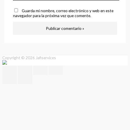
Guarda mi nombre, correo electrónico y web en este
navegador para la próxima vez que comente.
Copyright © 2026
Jafiservices