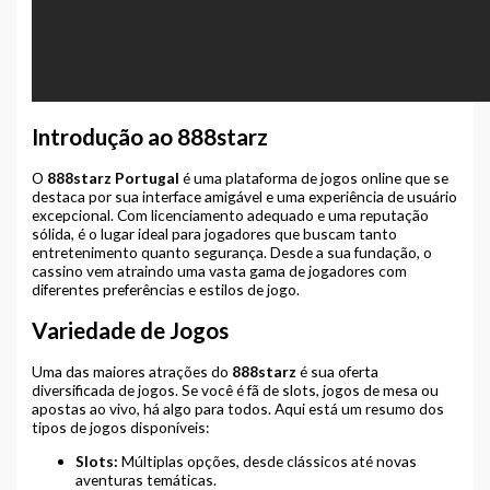
Introdução ao 888starz
O
888starz Portugal
é uma plataforma de jogos online que se
destaca por sua interface amigável e uma experiência de usuário
excepcional. Com licenciamento adequado e uma reputação
sólida, é o lugar ideal para jogadores que buscam tanto
entretenimento quanto segurança. Desde a sua fundação, o
cassino vem atraindo uma vasta gama de jogadores com
diferentes preferências e estilos de jogo.
Variedade de Jogos
Uma das maiores atrações do
888starz
é sua oferta
diversificada de jogos. Se você é fã de slots, jogos de mesa ou
apostas ao vivo, há algo para todos. Aqui está um resumo dos
tipos de jogos disponíveis:
Slots:
Múltiplas opções, desde clássicos até novas
aventuras temáticas.