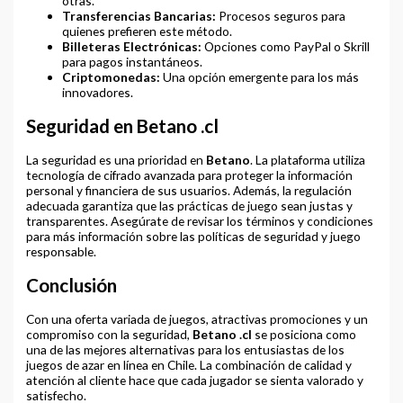
otras.
Transferencias Bancarias:
Procesos seguros para
quienes prefieren este método.
Billeteras Electrónicas:
Opciones como PayPal o Skrill
para pagos instantáneos.
Criptomonedas:
Una opción emergente para los más
innovadores.
Seguridad en Betano .cl
La seguridad es una prioridad en
Betano
. La plataforma utiliza
tecnología de cifrado avanzada para proteger la información
personal y financiera de sus usuarios. Además, la regulación
adecuada garantiza que las prácticas de juego sean justas y
transparentes. Asegúrate de revisar los términos y condiciones
para más información sobre las políticas de seguridad y juego
responsable.
Conclusión
Con una oferta variada de juegos, atractivas promociones y un
compromiso con la seguridad,
Betano .cl
se posiciona como
una de las mejores alternativas para los entusiastas de los
juegos de azar en línea en Chile. La combinación de calidad y
atención al cliente hace que cada jugador se sienta valorado y
satisfecho.