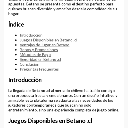
apuestas, Betano se presenta como el destino perfecto para
quienes buscan diversión y emoción desde la comodidad de su
hogar.
Índice
Introducción
Juegos Disponibles en Betano .cl
Ventajas de Jugar en Betano
Bonos y Promociones
Métodos de Pago
Seguridad en Betano .cl
Conclusión
Preguntas Frecuentes
Introducción
La llegada de
Betano .cl
al mercado chileno ha traído consigo
una propuesta fresca y emocionante. Con un diseño intuitivo y
amigable, esta plataforma se adapta a las necesidades de los
jugadores contemporáneos que buscan no solo
entretenimiento, sino una experiencia completa de juego online.
Juegos Disponibles en Betano .cl