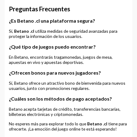
Preguntas Frecuentes
¿Es Betano .cl una plataforma segura?
Sí,
Betano .cl
utiliza medidas de seguridad avanzadas para
proteger la información de los usuarios.
¿Qué tipo de juegos puedo encontrar?
En Betano, encontrarás tragamonedas, juegos de mesa,
apuestas en vivo y apuestas deportivas.
¿Ofrecen bonos para nuevos jugadores?
Sí, Betano ofrece un atractivo bono de bienvenida para nuevos
usuarios, junto con promociones regulares.
¿Cuáles son los métodos de pago aceptados?
Betano acepta tarjetas de crédito, transferencias bancarias,
billeteras electrónicas y criptomonedas.
No esperes más para explorar todo lo que
Betano .cl
tiene para
ofrecerte. ¡La emoción del juego online te está esperando!