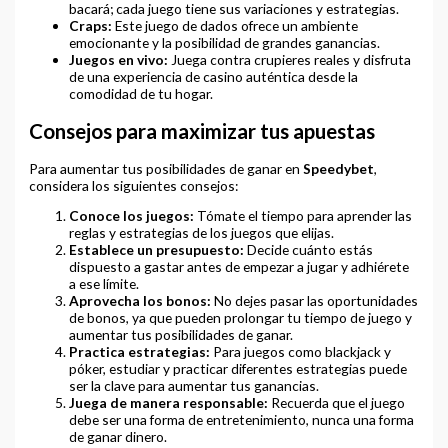
bacará; cada juego tiene sus variaciones y estrategias.
Craps:
Este juego de dados ofrece un ambiente
emocionante y la posibilidad de grandes ganancias.
Juegos en vivo:
Juega contra crupieres reales y disfruta
de una experiencia de casino auténtica desde la
comodidad de tu hogar.
Consejos para maximizar tus apuestas
Para aumentar tus posibilidades de ganar en
Speedybet
,
considera los siguientes consejos:
Conoce los juegos:
Tómate el tiempo para aprender las
reglas y estrategias de los juegos que elijas.
Establece un presupuesto:
Decide cuánto estás
dispuesto a gastar antes de empezar a jugar y adhiérete
a ese límite.
Aprovecha los bonos:
No dejes pasar las oportunidades
de bonos, ya que pueden prolongar tu tiempo de juego y
aumentar tus posibilidades de ganar.
Practica estrategias:
Para juegos como blackjack y
póker, estudiar y practicar diferentes estrategias puede
ser la clave para aumentar tus ganancias.
Juega de manera responsable:
Recuerda que el juego
debe ser una forma de entretenimiento, nunca una forma
de ganar dinero.